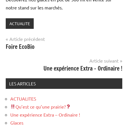
notre stand sur les marchés.
ACTUALITE
Navigation
Article précédent
Foire EcoBio
de
l’article
Article suivant
Une expérience Extra – Ordinaire !
LES ARTICLES
ACTUALITES
Qu’est ce qu’une prairie?
Une expérience Extra – Ordinaire !
Glaces