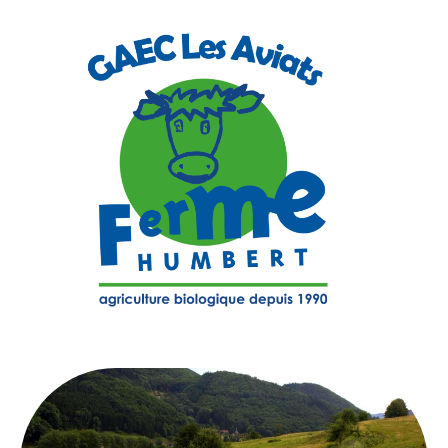
Aller
au
contenu
Ferme
agriculture
bio
Humbert
depuis
1990