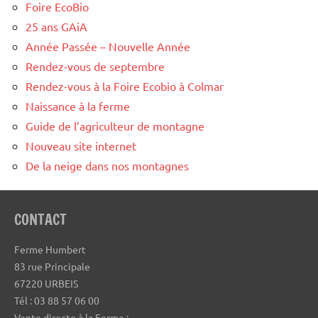
Foire EcoBio
25 ans GAiA
Année Passée – Nouvelle Année
Rendez-vous de septembre
Rendez-vous à la Foire Ecobio à Colmar
Naissance à la ferme
Guide de l’agriculteur de montagne
Nouveau site internet
De la neige dans nos montagnes
CONTACT
Ferme Humbert
83 rue Principale
67220 URBEIS
Tél : 03 88 57 06 00
Vente directe à la Ferme :