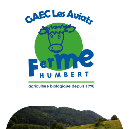
Aller
au
contenu
Ferme
agriculture
bio
Humbert
depuis
1990